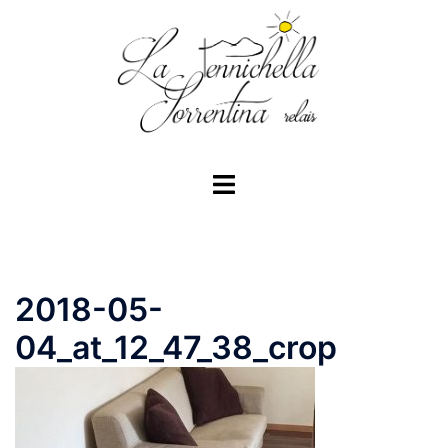
Vai
al
contenuto
Mostra/Nascondi
menu
2018-05-
04_at_12_47_38_crop