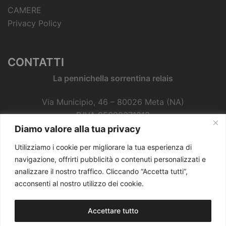
CAMERE
Privacy Policy
CONTATTI
La pennichella sorrentina relais
Via Municipio, 46 – 80026 Meta (NA)
P.IVA 05692371213
CIR: 15063046EXT0046
Diamo valore alla tua privacy
CIN: IT063046B49YDN2HHB
Utilizziamo i cookie per migliorare la tua esperienza di
Tel. 081 2132926 - Cell. 333 9666879
navigazione, offrirti pubblicità o contenuti personalizzati e
analizzare il nostro traffico. Cliccando “Accetta tutti”,
e-mail:
carlo.vito@gmail.com
acconsenti al nostro utilizzo dei cookie.
Accettare tutto