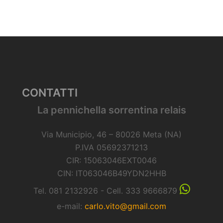
CONTATTI
La pennichella sorrentina relais
Via Municipio, 46 – 80026 Meta (NA)
P.IVA 05692371213
CIR: 15063046EXT0046
CIN: IT063046B49YDN2HHB
Tel. 081 2132926 - Cell. 333 9666879
e-mail:
carlo.vito@gmail.com