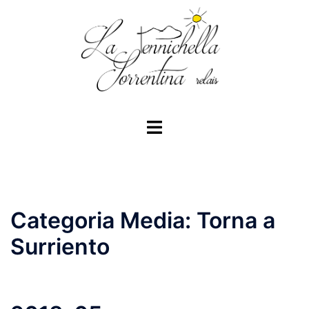
Vai
al
contenuto
Mostra/Nascondi
menu
Categoria Media:
Torna a
Surriento