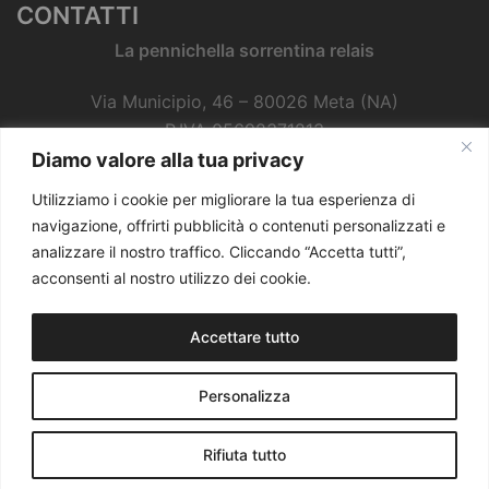
CONTATTI
La pennichella sorrentina relais
Via Municipio, 46 – 80026 Meta (NA)
P.IVA 05692371213
CIR: 15063046EXT0046
Diamo valore alla tua privacy
CIN: IT063046B49YDN2HHB
Utilizziamo i cookie per migliorare la tua esperienza di
Tel. 081 2132926 - Cell. 333 9666879
navigazione, offrirti pubblicità o contenuti personalizzati e
analizzare il nostro traffico. Cliccando “Accetta tutti”,
e-mail:
carlo.vito@gmail.com
acconsenti al nostro utilizzo dei cookie.
Accettare tutto
3D Solution S.r.l.
Personalizza
Rifiuta tutto